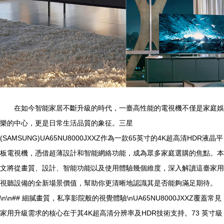
在如今智能家居不斷升級的時代，一臺高性能的電視機不僅是家庭娛
樂的中心，更是日常生活品質的象征。三星
(SAMSUNG)UA65NU8000JXXZ作為一款65英寸的4K超高清HDR液晶平
板電視機，憑借超薄設計和智能網絡功能，成為眾多家庭選購的焦點。本
文將從畫質、設計、智能功能以及使用體驗幾個維度，深入解讀這臺家用
視聽設備的全新場景價值，幫助你更清晰地認識其是否能夠滿足期待。
\n\n## 細膩畫質，私享影院般的視覺體驗\nUA65NU8000JXXZ覆蓋常見
家用升級需求的核心在于其4K超高清分辨率及HDR技術支持。73 英寸級