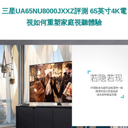
三星UA65NU8000JXXZ評測 65英寸4K電
視如何重塑家庭視聽體驗