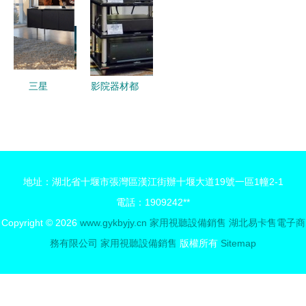
匠心
能家居零售
形，大聲場
的新協同模
表現——來
式
自蘇寧易購
天海易捷蘇
三星
影院器材都
寧專賣店的
UA65NU8000JXXZ
有啥？小編
新選擇
評測 65英
帶你回顧
寸4K電視
2017香港
如何重塑家
高級視聽展
地址：湖北省十堰市張灣區漢江街辦十堰大道19號一區1幢2-1
庭視聽體驗
AV器材部
電話：1909242**
分
Copyright © 2026
www.gykbyjy.cn
家用視聽設備銷售
湖北易卡售電子商
務有限公司
家用視聽設備銷售
版權所有
Sitemap