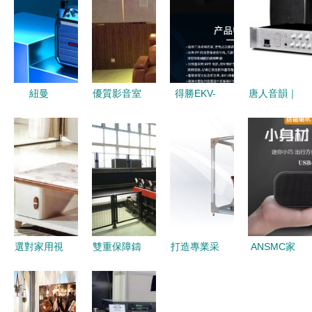
紐曼
優質影音室
得勝EKV-
唐人音韻｜
NM011家
打造 細節
101全頻音
唐朝風尚下
用視聽設備
下的極致視
箱 家用視
的家用視聽
打造沉浸式
聽體驗
聽設備的音
設備選購指
家庭娛樂體
質之選
南
驗
選對家用視
雙重保障鑄
打造專業采
ANSMC家
聽設備，提
就卓越品質
購助手 臺
用視聽設備
升家庭娛樂
凱泉產品背
式辦公家具
電腦音響評
新體驗
后的嚴控與
檢測儀與智
測 小巧身